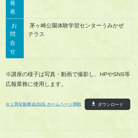
発
表
お
茅ヶ崎公園体験学習センターうみかぜ
問
テラス
合
せ
※講座の様子は写真・動画で撮影し、HPやSNS等
広報業務に使用します。
セミ羽化観察会2026 ホームページ用軽
ダウンロード