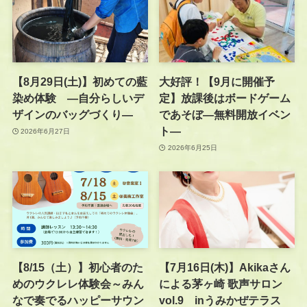
【8月29日(土)】初めての藍
大好評！【9月に開催予
染め体験 —自分らしいデ
定】放課後はボードゲーム
ザインのバッグづくり—
であそぼ―無料開放イベン
ト―
2026年6月27日
2026年6月25日
【8/15（土）】初心者のた
【7月16日(木)】Akikaさん
めのウクレレ体験会～みん
による茅ヶ崎 歌声サロン
なで奏でるハッピーサウン
vol.9 inうみかぜテラス