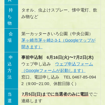
持
タオル、虫よけスプレー、懐中電灯、飲
ち
み物など
物
会
第一カッターきいろ公園（中央公園）
場
茅ヶ崎市茅ヶ崎2-3-1（Googleマップが
開きます）
申
事前申込制 6月16日(火)〜7月2日(木)
込
ウェブ申し込み
ウェブ申込フォーム
方
（Googleフォームが起動します）
法
窓口、電話申し込み TEL 0467-85-094
2（9:00~21:00、休館日除く）
当
7月5日(日)までに当選者のみに電話
でご
選
連絡します