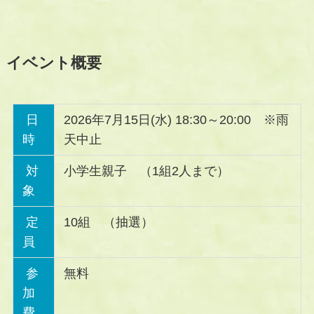
イベント概要
日
2026年7月15日(水) 18:30～20:00 ※雨
時
天中止
対
小学生親子 （1組2人まで）
象
定
10組 （抽選）
員
参
無料
加
費