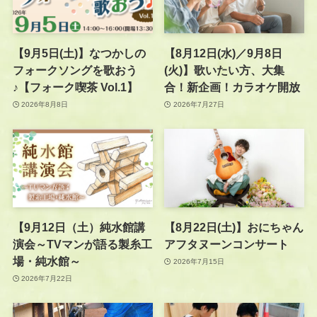
【9月5日(土)】なつかしの
【8月12日(水)／9月8日
フォークソングを歌おう
(火)】歌いたい方、大集
♪【フォーク喫茶 Vol.1】
合！新企画！カラオケ開放
2026年8月8日
2026年7月27日
【9月12日（土）純水館講
【8月22日(土)】おにちゃん
演会～TVマンが語る製糸工
アフタヌーンコンサート
場・純水館～
2026年7月15日
2026年7月22日