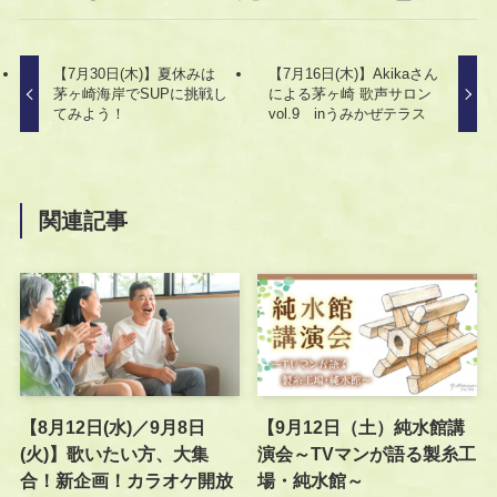
【7月30日(木)】夏休みは
【7月16日(木)】Akikaさん
茅ヶ崎海岸でSUPに挑戦し
による茅ヶ崎 歌声サロン
てみよう！
vol.9 inうみかぜテラス
関連記事
【8月12日(水)／9月8日
【9月12日（土）純水館講
(火)】歌いたい方、大集
演会～TVマンが語る製糸工
合！新企画！カラオケ開放
場・純水館～