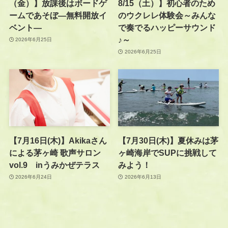
（金）】放課後はボードゲ
8/15（土）】初心者のため
ームであそぼ―無料開放イ
のウクレレ体験会～みんな
ベント―
で奏でるハッピーサウンド
♪～
2026年6月25日
2026年6月25日
【7月16日(木)】Akikaさん
【7月30日(木)】夏休みは茅
による茅ヶ崎 歌声サロン
ヶ崎海岸でSUPに挑戦して
vol.9 inうみかぜテラス
みよう！
2026年6月24日
2026年6月13日