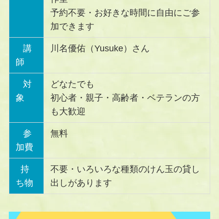
予約不要・お好きな時間に自由にご参
加できます
講
川名優佑（Yusuke）さん
師
対
どなたでも
象
初心者・親子・高齢者・ベテランの方
も大歓迎
参
無料
加費
持
不要・いろいろな種類のけん玉の貸し
ち物
出しがあります