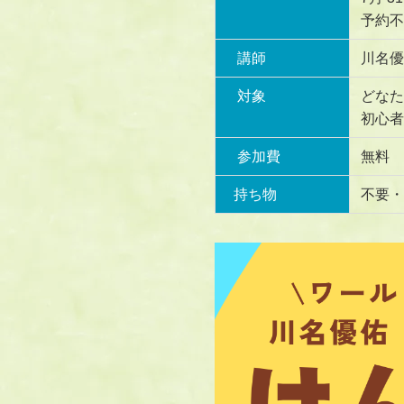
予約不
講師
川名優
対象
どなた
初心者
参加費
無料
持ち物
不要・