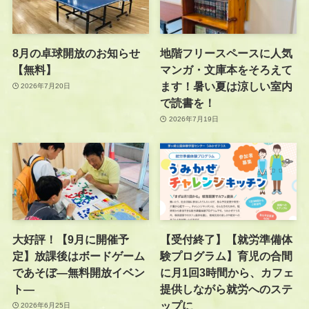
8月の卓球開放のお知らせ
地階フリースペースに人気
【無料】
マンガ・文庫本をそろえて
ます！暑い夏は涼しい室内
2026年7月20日
で読書を！
2026年7月19日
大好評！【9月に開催予
【受付終了】【就労準備体
定】放課後はボードゲーム
験プログラム】育児の合間
であそぼ―無料開放イベン
に月1回3時間から、カフェ
ト―
提供しながら就労へのステ
ップに
2026年6月25日