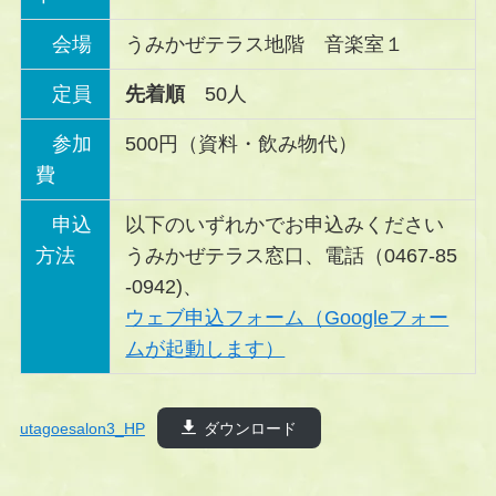
会場
うみかぜテラス地階 音楽室１
定員
先着順
50人
参加
500円（資料・飲み物代）
費
申込
以下のいずれかでお申込みください
方法
うみかぜテラス窓口、電話（0467-85
-0942)、
ウェブ申込フォーム（Googleフォー
ムが起動します）
utagoesalon3_HP
ダウンロード