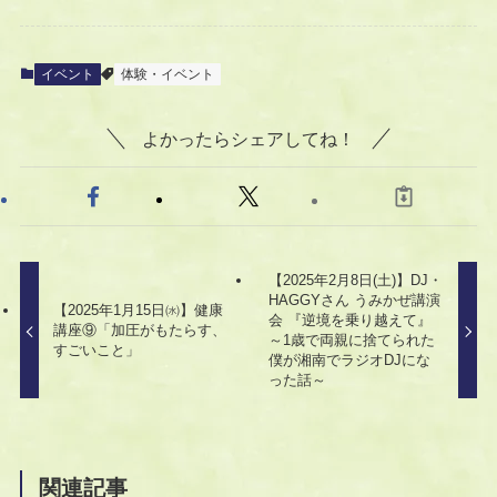
イベント
体験・イベント
よかったらシェアしてね！
【2025年2月8日(土)】DJ・
HAGGYさん うみかぜ講演
【2025年1月15日㈬】健康
会 『逆境を乗り越えて』
講座⑨「加圧がもたらす、
～1歳で両親に捨てられた
すごいこと」
僕が湘南でラジオDJにな
った話～
関連記事