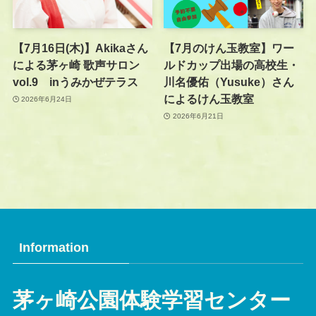
【7月16日(木)】Akikaさん
【7月のけん玉教室】ワー
による茅ヶ崎 歌声サロン
ルドカップ出場の高校生・
vol.9 inうみかぜテラス
川名優佑（Yusuke）さん
によるけん玉教室
2026年6月24日
2026年6月21日
Information
茅ヶ崎公園体験学習センター