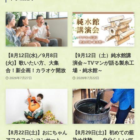
【8月12日(水)／9月8日
【9月12日（土）純水館講
(火)】歌いたい方、大集
演会～TVマンが語る製糸工
合！新企画！カラオケ開放
場・純水館～
2026年7月27日
2026年7月22日
【8月22日(土)】おにちゃん
【8月29日(土)】初めての藍
アフタヌーンコンサート
染め体験 —自分らしいデ