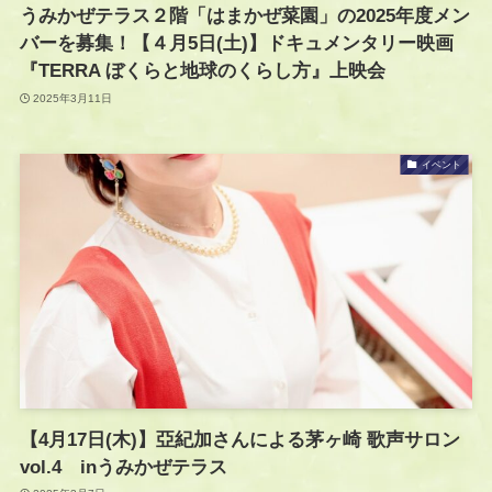
うみかぜテラス２階「はまかぜ菜園」の2025年度メン
バーを募集！【４月5日(土)】ドキュメンタリー映画
『TERRA ぼくらと地球のくらし方』上映会
2025年3月11日
イベント
【4月17日(木)】亞紀加さんによる茅ヶ崎 歌声サロン
vol.4 inうみかぜテラス