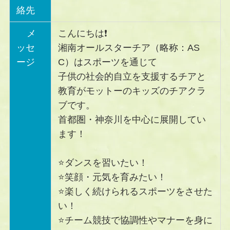
絡先
メ
こんにちは❗️
ッセ
湘南オールスターチア（略称：AS
ージ
C）はスポーツを通じて
子供の社会的自立を支援するチアと
教育がモットーのキッズのチアクラ
ブです。
首都圏・神奈川を中心に展開してい
ます！
⭐️ダンスを習いたい！
⭐️笑顔・元気を育みたい！
⭐️楽しく続けられるスポーツをさせた
い！
⭐️チーム競技で協調性やマナーを身に