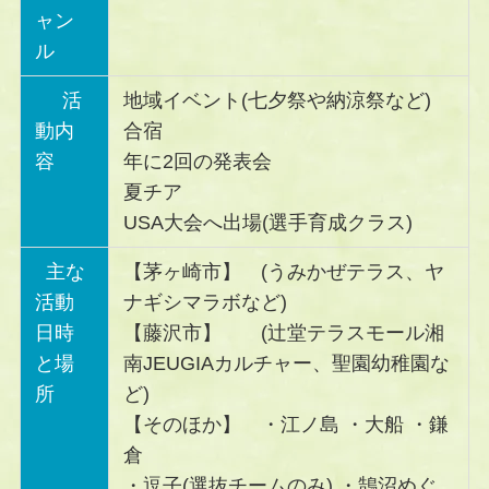
ャン
ル
活
地域イベント(七夕祭や納涼祭など)
動内
合宿
容
年に2回の発表会
夏チア
USA大会へ出場(選手育成クラス)
主な
【茅ヶ崎市】 (うみかぜテラス、ヤ
活動
ナギシマラボなど)
日時
【藤沢市】 (辻堂テラスモール湘
と場
南JEUGIAカルチャー、聖園幼稚園な
所
ど)
【そのほか】 ・江ノ島 ・大船 ・鎌
倉
・逗子(選抜チームのみ) ・鵠沼めぐ