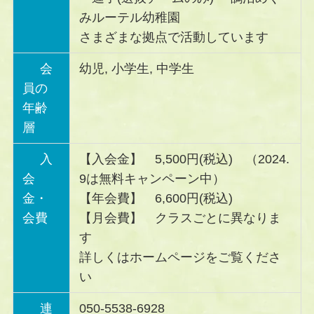
みルーテル幼稚園
さまざまな拠点で活動しています
会
幼児, 小学生, 中学生
員の
年齢
層
入
【入会金】 5,500円(税込) （2024.
会
9は無料キャンペーン中）
金・
【年会費】 6,600円(税込)
会費
【月会費】 クラスごとに異なりま
す
詳しくはホームページをご覧くださ
い
連
050-5538-6928