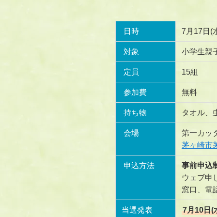
日時
7月17日(
対象
小学生親
定員
15組
参加費
無料
持ち物
タオル、
会場
第一カッ
茅ヶ崎市茅
申込方法
事前申込制
ウェブ
窓口、電話申
当選発表
7月10日