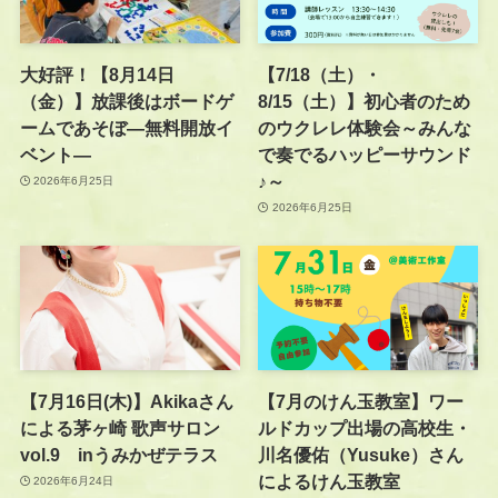
大好評！【8月14日
【7/18（土）・
（金）】放課後はボードゲ
8/15（土）】初心者のため
ームであそぼ―無料開放イ
のウクレレ体験会～みんな
ベント―
で奏でるハッピーサウンド
♪～
2026年6月25日
2026年6月25日
【7月16日(木)】Akikaさん
【7月のけん玉教室】ワー
による茅ヶ崎 歌声サロン
ルドカップ出場の高校生・
vol.9 inうみかぜテラス
川名優佑（Yusuke）さん
によるけん玉教室
2026年6月24日