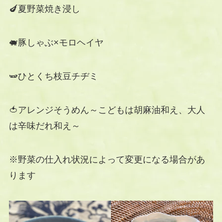
🍆夏野菜焼き浸し
🐖豚しゃぶ×モロヘイヤ
🫛ひとくち枝豆チヂミ
🍅アレンジそうめん～こどもは胡麻油和え、大人
は辛味だれ和え～
※野菜の仕入れ状況によって変更になる場合があ
ります