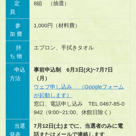
定
8組 （抽選）
員
参
1,000円（材料費）
加 費
持
エプロン、手拭きタオル
ち 物
申込
事前申込制 6月3日(火)~
7
月7日
方法
（月）
ウェブ申し込み （Googleフォーム
が起動します）
窓口、電話申し込み TEL 0467-85-0
942（9:00~21:00、休館日除く）
当選
7月12日(土)までに、当選者のみに電
発表
話またはメールで連絡します