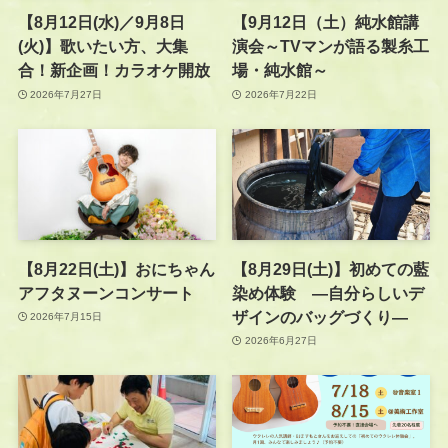
【8月12日(水)／9月8日
【9月12日（土）純水館講
(火)】歌いたい方、大集
演会～TVマンが語る製糸工
合！新企画！カラオケ開放
場・純水館～
2026年7月27日
2026年7月22日
【8月22日(土)】おにちゃん
【8月29日(土)】初めての藍
アフタヌーンコンサート
染め体験 —自分らしいデ
ザインのバッグづくり—
2026年7月15日
2026年6月27日