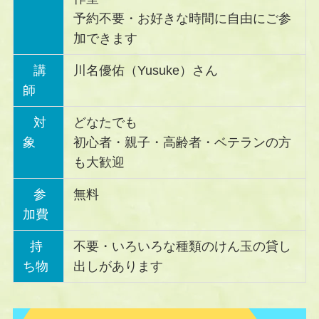
予約不要・お好きな時間に自由にご参
加できます
講
川名優佑（Yusuke）さん
師
対
どなたでも
象
初心者・親子・高齢者・ベテランの方
も大歓迎
参
無料
加費
持
不要・いろいろな種類のけん玉の貸し
ち物
出しがあります