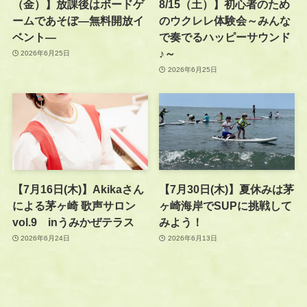
（金）】放課後はボードゲ
8/15（土）】初心者のため
ームであそぼ―無料開放イ
のウクレレ体験会～みんな
ベント―
で奏でるハッピーサウンド
♪～
2026年6月25日
2026年6月25日
【7月16日(木)】Akikaさん
【7月30日(木)】夏休みは茅
による茅ヶ崎 歌声サロン
ヶ崎海岸でSUPに挑戦して
vol.9 inうみかぜテラス
みよう！
2026年6月24日
2026年6月13日