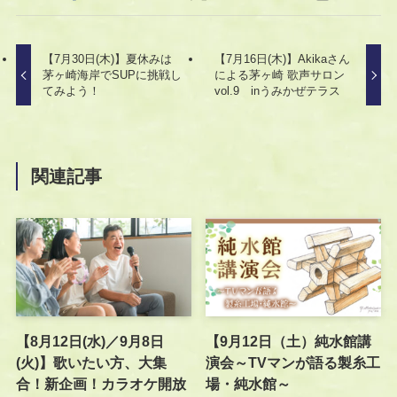
【7月30日(木)】夏休みは
【7月16日(木)】Akikaさん
茅ヶ崎海岸でSUPに挑戦し
による茅ヶ崎 歌声サロン
てみよう！
vol.9 inうみかぜテラス
関連記事
【8月12日(水)／9月8日
【9月12日（土）純水館講
(火)】歌いたい方、大集
演会～TVマンが語る製糸工
合！新企画！カラオケ開放
場・純水館～