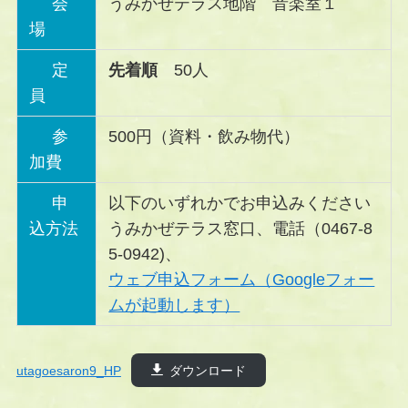
会
うみかぜテラス地階 音楽室１
場
定
先着順
50人
員
参
500円（資料・飲み物代）
加費
申
以下のいずれかでお申込みください
込方法
うみかぜテラス窓口、電話（0467-8
5-0942)、
ウェブ申込フォーム（Googleフォー
ムが起動します）
utagoesaron9_HP
ダウンロード