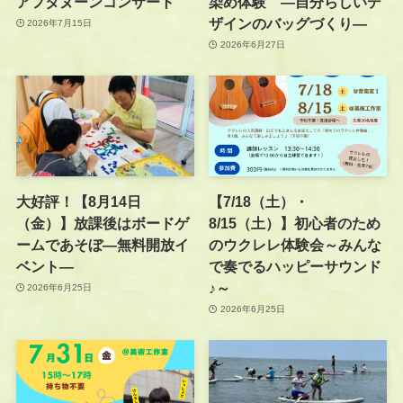
アフタヌーンコンサート
染め体験 —自分らしいデ
ザインのバッグづくり—
2026年7月15日
2026年6月27日
大好評！【8月14日
【7/18（土）・
（金）】放課後はボードゲ
8/15（土）】初心者のため
ームであそぼ―無料開放イ
のウクレレ体験会～みんな
ベント―
で奏でるハッピーサウンド
♪～
2026年6月25日
2026年6月25日