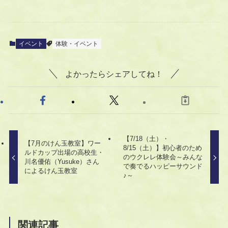
イベント
体験・イベント
よかったらシェアしてね！
【7/18（土）・
【7月のけん玉教室】ワー
8/15（土）】初心者のため
ルドカップ出場の高校生・
のウクレレ体験会～みんな
川名優佑（Yusuke）さん
で奏でるハッピーサウンド
によるけん玉教室
♪～
関連記事