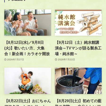
【8月12日(水)／9月8日
【9月12日（土）純水館講
(火)】歌いたい方、大集
演会～TVマンが語る製糸工
合！新企画！カラオケ開放
場・純水館～
2026年7月27日
2026年7月22日
【8月22日(土)】おにちゃん
【8月29日(土)】初めての藍