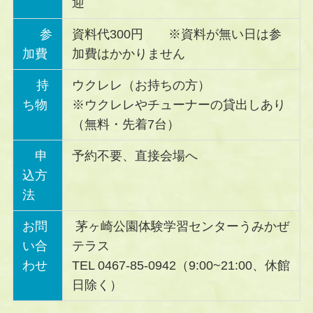
迎
参
資料代300円 ※資料が無い日は参
加費
加費はかかりません
持
ウクレレ（お持ちの方）
ち物
※ウクレレやチューナーの貸出しあり
（無料・先着7台）
申
予約不要、直接会場へ
込方
法
お問
茅ヶ崎公園体験学習センターうみかぜ
い合
テラス
わせ
TEL 0467-85-0942（9:00~21:00、休館
日除く）