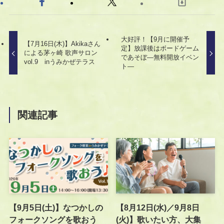
大好評！【9月に開催予
【7月16日(木)】Akikaさん
定】放課後はボードゲーム
による茅ヶ崎 歌声サロン
であそぼ―無料開放イベン
vol.9 inうみかぜテラス
ト―
関連記事
【9月5日(土)】なつかしの
【8月12日(水)／9月8日
フォークソングを歌おう
(火)】歌いたい方、大集