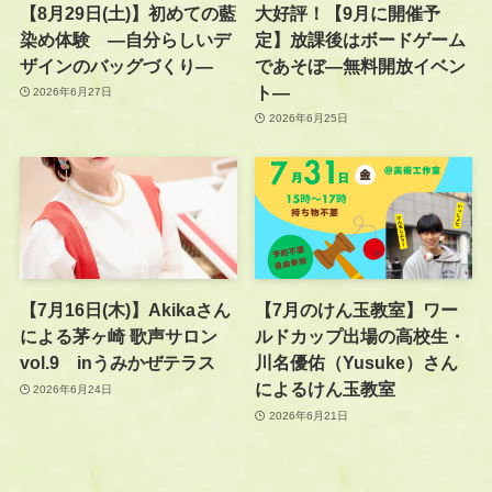
【8月29日(土)】初めての藍
大好評！【9月に開催予
染め体験 —自分らしいデ
定】放課後はボードゲーム
ザインのバッグづくり—
であそぼ―無料開放イベン
ト―
2026年6月27日
2026年6月25日
【7月16日(木)】Akikaさん
【7月のけん玉教室】ワー
による茅ヶ崎 歌声サロン
ルドカップ出場の高校生・
vol.9 inうみかぜテラス
川名優佑（Yusuke）さん
によるけん玉教室
2026年6月24日
2026年6月21日