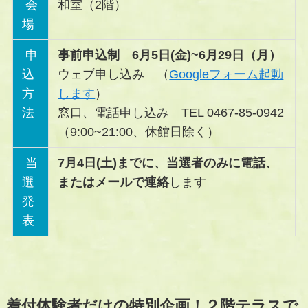
会
和室（2階）
場
申
事前申込制 6月5日(金)~6月29日（月）
込
ウェブ申し込み （
Googleフォーム起動
方
します
）
法
窓口、電話申し込み TEL 0467-85-0942
（9:00~21:00、休館日除く）
当
7月4日(土)までに、当選者のみに電話、
選
またはメールで連絡
します
発
表
着付体験者だけの特別企画！２階テラスで